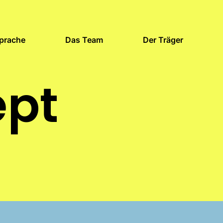
Sprache
Das Team
Der Träger
pt