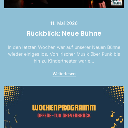
11. Mai 2026
Rückblick: Neue Bühne
In den letzten Wochen war auf unserer Neuen Bühne
wieder einiges los. Von irischer Musik über Punk bis
hin zu Kindertheater war e…
Weiterlesen